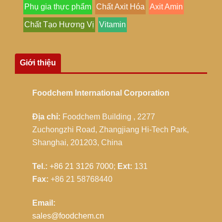
Phụ gia thực phẩm
Chất Axit Hóa
Axit Amin
Chất Tạo Hương Vị
Vitamin
Giới thiệu
Foodchem International Corporation
Địa chỉ:
Foodchem Building , 2277
Zuchongzhi Road, Zhangjiang Hi-Tech Park,
Shanghai, 201203, China
Tel.:
+86 21 3126 7000
;
Ext:
131
Fax:
+86 21 58768440
Email:
sales@foodchem.cn