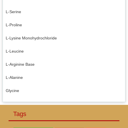
L-Serine
L-Proline
L-Lysine Monohydrochloride
L-Leucine
L-Arginine Base
L-Alanine
Glycine
Tags